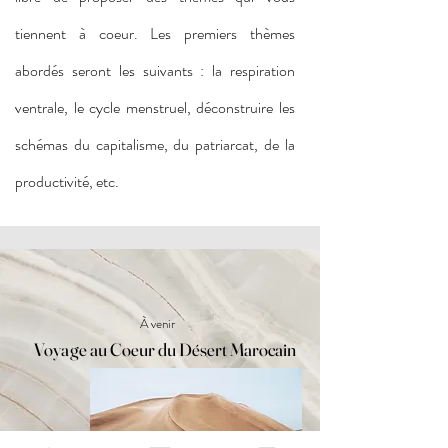
tiennent à coeur. Les premiers thèmes
abordés seront les suivants : la respiration
ventrale, le cycle menstruel, déconstruire les
schémas du capitalisme, du patriarcat, de la
productivité, etc.
​À venir
Voyage au Coeur du Désert Marocain
Voyage au Coeur du Désert Marocain